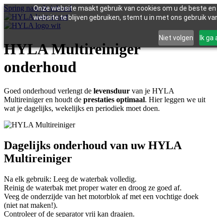
Spring naar de inhoud
Onze website maakt gebruik van cookies om u de beste en 
website te blijven gebruiken, stemt u in met ons gebruik va
Waarom HYLA?
Niet volgen
Ik ga
Geschiedenis van HYLA
Waarom HYLA?
HYLA Multireiniger
Carrière bij HYLA
Geschiedenis van HYLA
Onze partners
Carrière bij HYLA
onderhoud
Blog
Onze partners
Blog
HYLA Multireiniger
Goed onderhoud verlengt de
levensduur
van je HYLA
HYLA Stoomreiniger
HYLA Multireiniger
Multireiniger en houdt de
prestaties optimaal
. Hier leggen we uit
HYLA Motorische borstel
HYLA Stoomreiniger
wat je dagelijks, wekelijks en periodiek moet doen.
HYLA Nat reiniger
HYLA Motorische borstel
HYLA Mini luchtbevochtiger
HYLA Nat reiniger
HYLA Mini luchtbevochtiger
Multireiniger handleiding
Dagelijks onderhoud van uw HYLA
Multireiniger onderhoud
Multireiniger handleiding
Multireiniger FAQ
Multireiniger onderhoud
Multireiniger
Multireiniger probleemoplossing
Multireiniger FAQ
Stoomreiniger handleiding
Multireiniger probleemoplossing
Na elk gebruik: Leeg de waterbak volledig.
Stoomreiniger onderhoud
Stoomreiniger handleiding
Reinig de waterbak met proper water en droog ze goed af.
Stoomreiniger FAQ
Stoomreiniger onderhoud
Veeg de onderzijde van het motorblok af met een vochtige doek
Stoomreiniger probleemoplossing
Stoomreiniger FAQ
(niet nat maken!).
Stoomreiniger probleemoplossing
Controleer of de separator vrij kan draaien.